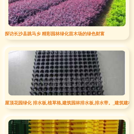
探访长沙县跳马乡 精彩园林绿化苗木场的绿色财富
屋顶花园绿化 排水板,植草格,建筑园林排水板,排水带。_建筑建