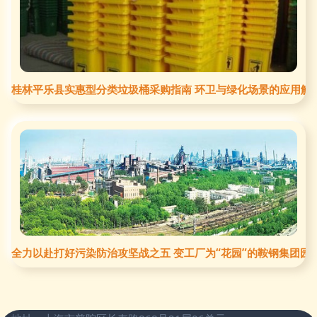
桂林平乐县实惠型分类垃圾桶采购指南 环卫与绿化场景的应用解
全力以赴打好污染防治攻坚战之五 变工厂为“花园”的鞍钢集团园